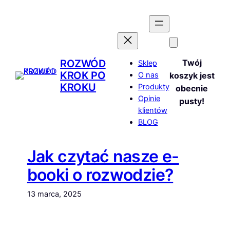
Przejdź
do
treści
ROZWÓD
Twój
Sklep
KROK PO
O nas
koszyk jest
KROKU
Produkty
obecnie
Opinie
pusty!
klientów
BLOG
Jak czytać nasze e-
booki o rozwodzie?
13 marca, 2025