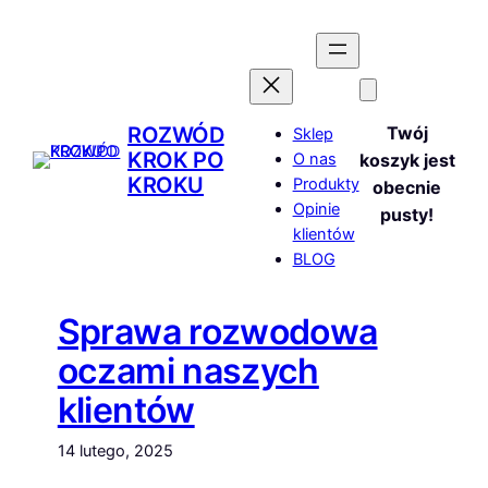
Przejdź
do
treści
ROZWÓD
Twój
Sklep
KROK PO
O nas
koszyk jest
KROKU
Produkty
obecnie
Opinie
pusty!
klientów
BLOG
Sprawa rozwodowa
oczami naszych
klientów
14 lutego, 2025